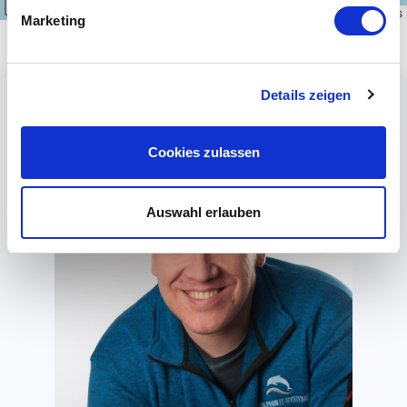
5000 km
Leaflet
|
\u00a9
OpenStreetMap
contributors
Marketing
Details zeigen
Cookies zulassen
Auswahl erlauben