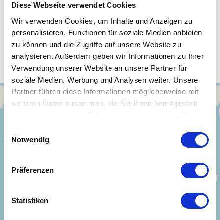
Diese Webseite verwendet Cookies
Wir verwenden Cookies, um Inhalte und Anzeigen zu
personalisieren, Funktionen für soziale Medien anbieten
Unsere WLAN-Hotspots in South
zu können und die Zugriffe auf unsere Website zu
Sudan
analysieren. Außerdem geben wir Informationen zu Ihrer
Verwendung unserer Website an unsere Partner für
soziale Medien, Werbung und Analysen weiter. Unsere
Partner führen diese Informationen möglicherweise mit
+
weiteren Daten zusammen, die Sie ihnen bereitgestellt
−
haben oder die sie im Rahmen Ihrer Nutzung der Dienste
gesammelt haben.
Einwilligungsauswahl
Notwendig
Präferenzen
Statistiken