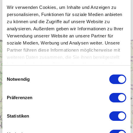
Wir verwenden Cookies, um Inhalte und Anzeigen zu
personalisieren, Funktionen für soziale Medien anbieten
Unsere WLAN-Hotspots in Ukraine
zu können und die Zugriffe auf unsere Website zu
analysieren. Außerdem geben wir Informationen zu Ihrer
Verwendung unserer Website an unsere Partner für
soziale Medien, Werbung und Analysen weiter. Unsere
+
Partner führen diese Informationen möglicherweise mit
−
weiteren Daten zusammen, die Sie ihnen bereitgestellt
haben oder die sie im Rahmen Ihrer Nutzung der Dienste
gesammelt haben.
Einwilligungsauswahl
Notwendig
Präferenzen
Statistiken
300 km
Leaflet
|
\u00a9
OpenStreetMap
contributors