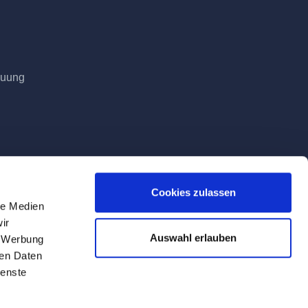
euung
Cookies zulassen
le Medien
ir
Auswahl erlauben
, Werbung
ren Daten
ienste
Tag der Lieferung geltenden Mehrwertsteuer.
ite verwendeten Firmen-, Produkt- und