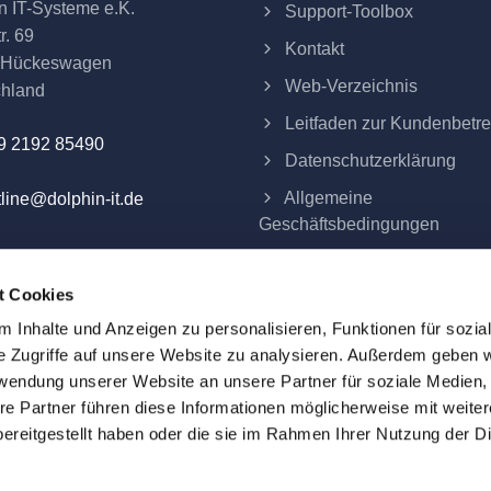
n IT-Systeme e.K.
Support-Toolbox
r. 69
Kontakt
 Hückeswagen
Web-Verzeichnis
chland
Leitfaden zur Kundenbetr
9 2192 85490
Datenschutzerklärung
Allgemeine
line@dolphin-it.de
Geschäftsbedingungen
Impressum
t Cookies
Verträge hier kündigen
 Inhalte und Anzeigen zu personalisieren, Funktionen für sozia
e Zugriffe auf unsere Website zu analysieren. Außerdem geben w
rwendung unserer Website an unsere Partner für soziale Medien
re Partner führen diese Informationen möglicherweise mit weite
eme e.K.
ereitgestellt haben oder die sie im Rahmen Ihrer Nutzung der D
ind alle Preise Festpreise und verstehen sich zuzüglich der am 
d das Eigentum ihrer jeweiligen Inhaber. Alle auf dieser Webs