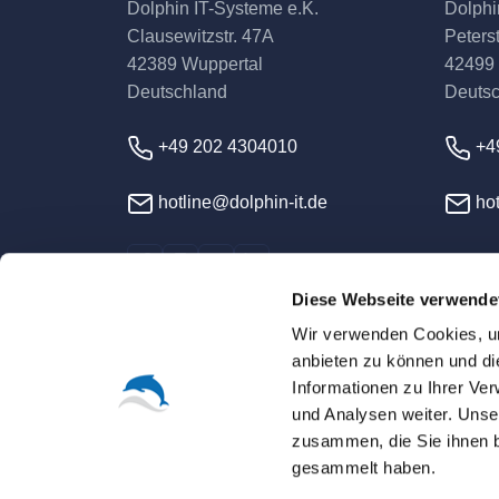
Dolphin IT-Systeme e.K.
Dolphi
Clausewitzstr. 47A
Peterst
42389 Wuppertal
42499
Deutschland
Deuts
+49 202 4304010
+4
hotline@dolphin-it.de
hot
Diese Webseite verwende
Wir verwenden Cookies, um
anbieten zu können und di
Informationen zu Ihrer Ve
und Analysen weiter. Unse
© 2026 Dolphin IT-Syst
zusammen, die Sie ihnen b
gesammelt haben.
Sofern nicht ausdrücklich anders vereinbart, s
Alle Warenzeichen, Logos und Markennamen sin