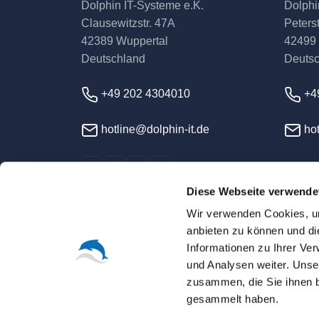
Dolphin IT-Systeme e.K.
Dolphi
Clausewitzstr. 47A
Peterst
42389 Wuppertal
42499
Deutschland
Deuts
+49 202 4304010
+4
hotline@dolphin-it.de
hot
Diese Webseite verwende
Wir verwenden Cookies, um
anbieten zu können und di
Informationen zu Ihrer Ve
und Analysen weiter. Unse
© 2026 Dolphin IT-Syst
zusammen, die Sie ihnen b
gesammelt haben.
Sofern nicht ausdrücklich anders vereinbart, s
Alle Warenzeichen, Logos und Markennamen sin