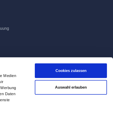
euung
Cookies zulassen
le Medien
ir
Auswahl erlauben
, Werbung
ren Daten
ienste
Tag der Lieferung geltenden Mehrwertsteuer.
ite verwendeten Firmen-, Produkt- und