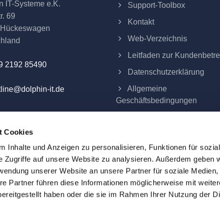
n IT-Systeme e.K.
Support-Toolbox
r. 69
Kontakt
 Hückeswagen
Web-Verzeichnis
chland
Leitfaden zur Kundenbetr
9 2192 85490
Datenschutzerklärung
Allgemeine
line@dolphin-it.de
Geschäftsbedingungen
Impressum
t Cookies
Verträge hier kündigen
 Inhalte und Anzeigen zu personalisieren, Funktionen für sozia
e Zugriffe auf unsere Website zu analysieren. Außerdem geben w
rwendung unserer Website an unsere Partner für soziale Medien
re Partner führen diese Informationen möglicherweise mit weite
eme e.K.
ereitgestellt haben oder die sie im Rahmen Ihrer Nutzung der D
ind alle Preise Festpreise und verstehen sich zuzüglich der am 
d das Eigentum ihrer jeweiligen Inhaber. Alle auf dieser Webs