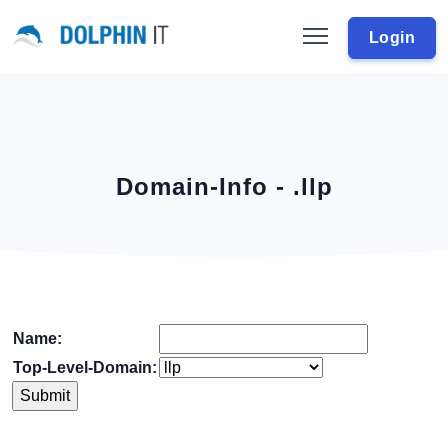
Login
Domain-Info - .llp
Name:
Top-Level-Domain: