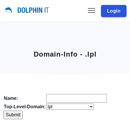
Login
Domain-Info - .lpl
Name:
Top-Level-Domain: