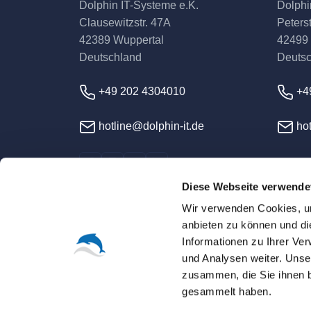
Dolphin IT-Systeme e.K.
Dolphi
Clausewitzstr. 47A
Peterst
42389 Wuppertal
42499
Deutschland
Deuts
+49 202 4304010
+4
hotline@dolphin-it.de
hot
Diese Webseite verwende
Wir verwenden Cookies, um
anbieten zu können und di
Informationen zu Ihrer Ve
und Analysen weiter. Unse
© 2026 Dolphin IT-Syst
zusammen, die Sie ihnen b
gesammelt haben.
Sofern nicht ausdrücklich anders vereinbart, s
Alle Warenzeichen, Logos und Markennamen sin