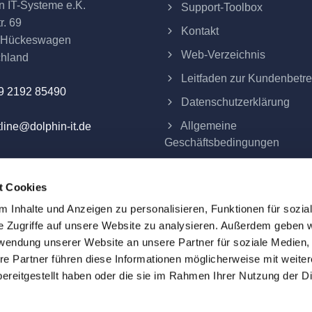
n IT-Systeme e.K.
Support-Toolbox
r. 69
Kontakt
 Hückeswagen
Web-Verzeichnis
chland
Leitfaden zur Kundenbetr
9 2192 85490
Datenschutzerklärung
Allgemeine
line@dolphin-it.de
Geschäftsbedingungen
Impressum
t Cookies
Verträge hier kündigen
 Inhalte und Anzeigen zu personalisieren, Funktionen für sozia
e Zugriffe auf unsere Website zu analysieren. Außerdem geben w
rwendung unserer Website an unsere Partner für soziale Medien
re Partner führen diese Informationen möglicherweise mit weite
eme e.K.
ereitgestellt haben oder die sie im Rahmen Ihrer Nutzung der D
ind alle Preise Festpreise und verstehen sich zuzüglich der am 
d das Eigentum ihrer jeweiligen Inhaber. Alle auf dieser Webs