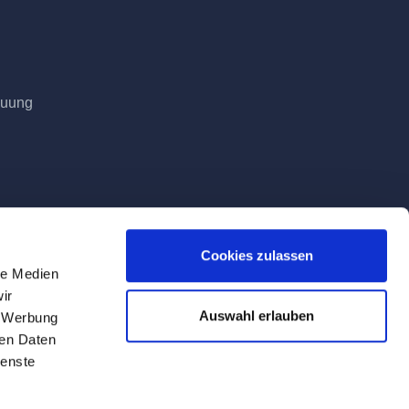
euung
Cookies zulassen
le Medien
ir
Auswahl erlauben
, Werbung
ren Daten
ienste
Tag der Lieferung geltenden Mehrwertsteuer.
ite verwendeten Firmen-, Produkt- und