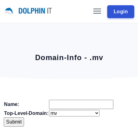
Login
Domain-Info - .mv
Name:
Top-Level-Domain: