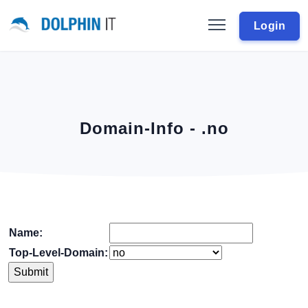
Login
Domain-Info - .no
Name:
Top-Level-Domain: