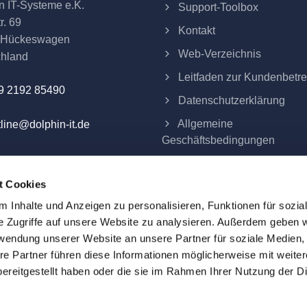
n IT-Systeme e.K.
Support-Toolbox
r. 69
Kontakt
 Hückeswagen
Web-Verzeichnis
chland
Leitfaden zur Kundenbetr
9 2192 85490
Datenschutzerklärung
Allgemeine
line@dolphin-it.de
Geschäftsbedingungen
Impressum
t Cookies
Verträge hier kündigen
 Inhalte und Anzeigen zu personalisieren, Funktionen für sozia
e Zugriffe auf unsere Website zu analysieren. Außerdem geben w
rwendung unserer Website an unsere Partner für soziale Medien
re Partner führen diese Informationen möglicherweise mit weite
eme e.K.
ereitgestellt haben oder die sie im Rahmen Ihrer Nutzung der D
ind alle Preise Festpreise und verstehen sich zuzüglich der am 
d das Eigentum ihrer jeweiligen Inhaber. Alle auf dieser Webs