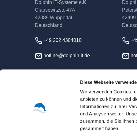
Dolphin IT-Systeme e.K.
Dolphi
Clausewitzstr. 47A
Peterst
42389 Wuppertal
42499
Deutschland
Deuts
+49 202 4304010
+4
hotline@dolphin-it.de
hot
Diese Webseite verwende
Wir verwenden Cookies, um
anbieten zu können und di
Informationen zu Ihrer Ve
und Analysen weiter. Unse
© 2026 Dolphin IT-Syst
zusammen, die Sie ihnen b
gesammelt haben.
Sofern nicht ausdrücklich anders vereinbart, s
Alle Warenzeichen, Logos und Markennamen sin