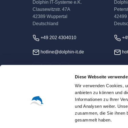
Dolphin IT-Systeme e.K.
Dolphi
Clausewitzstr. 47A
Peterst
42389 Wuppertal
42499
Deutschland
Deuts
+49 202 4304010
+4
hotline@dolphin-it.de
hot
Diese Webseite verwende
Wir verwenden Cookies, um
anbieten zu können und di
Informationen zu Ihrer Ve
und Analysen weiter. Unse
© 2026 Dolphin IT-Syst
zusammen, die Sie ihnen b
gesammelt haben.
Sofern nicht ausdrücklich anders vereinbart, s
Alle Warenzeichen, Logos und Markennamen sin