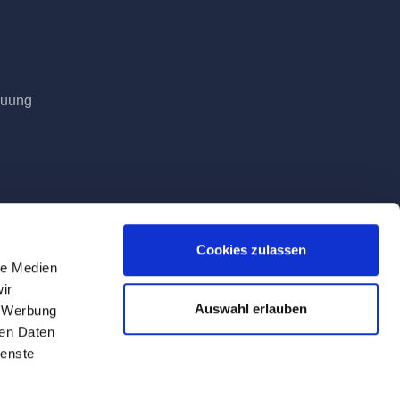
euung
Cookies zulassen
le Medien
ir
Auswahl erlauben
, Werbung
ren Daten
ienste
Tag der Lieferung geltenden Mehrwertsteuer.
ite verwendeten Firmen-, Produkt- und