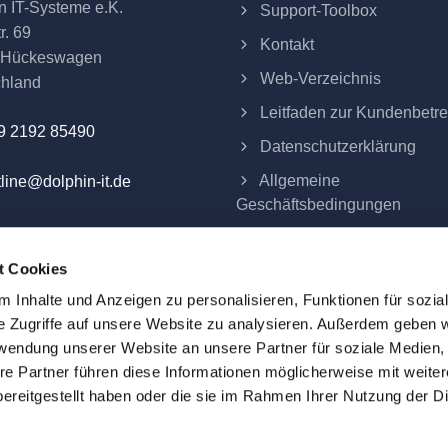
n IT-Systeme e.K.
Support-Toolbox
r. 69
Kontakt
 Hückeswagen
Web-Verzeichnis
chland
Leitfaden zur Kundenbetr
9 2192 85490
Datenschutzerklärung
Allgemeine
line@dolphin-it.de
Geschäftsbedingungen
Impressum
t Cookies
Verträge hier kündigen
 Inhalte und Anzeigen zu personalisieren, Funktionen für sozia
e Zugriffe auf unsere Website zu analysieren. Außerdem geben w
rwendung unserer Website an unsere Partner für soziale Medien
re Partner führen diese Informationen möglicherweise mit weite
eme e.K.
ereitgestellt haben oder die sie im Rahmen Ihrer Nutzung der D
ind alle Preise Festpreise und verstehen sich zuzüglich der am 
d das Eigentum ihrer jeweiligen Inhaber. Alle auf dieser Webs