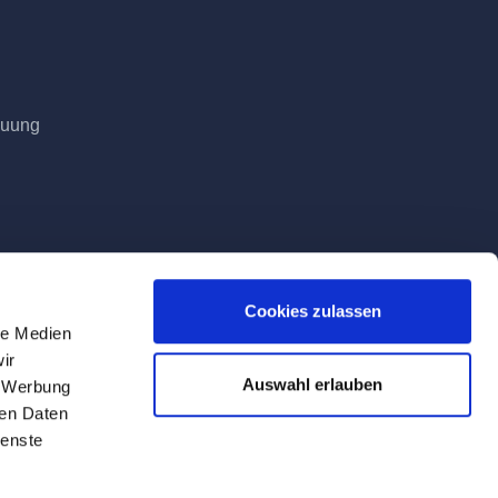
euung
Cookies zulassen
le Medien
ir
Auswahl erlauben
, Werbung
ren Daten
ienste
Tag der Lieferung geltenden Mehrwertsteuer.
ite verwendeten Firmen-, Produkt- und