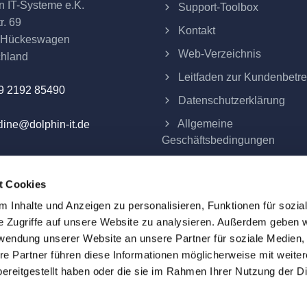
n IT-Systeme e.K.
Support-Toolbox
r. 69
Kontakt
 Hückeswagen
Web-Verzeichnis
chland
Leitfaden zur Kundenbetr
9 2192 85490
Datenschutzerklärung
Allgemeine
line@dolphin-it.de
Geschäftsbedingungen
Impressum
t Cookies
Verträge hier kündigen
 Inhalte und Anzeigen zu personalisieren, Funktionen für sozia
e Zugriffe auf unsere Website zu analysieren. Außerdem geben w
rwendung unserer Website an unsere Partner für soziale Medien
re Partner führen diese Informationen möglicherweise mit weite
eme e.K.
ereitgestellt haben oder die sie im Rahmen Ihrer Nutzung der D
ind alle Preise Festpreise und verstehen sich zuzüglich der am 
d das Eigentum ihrer jeweiligen Inhaber. Alle auf dieser Webs