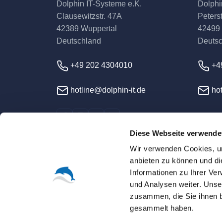
Dolphin IT-Systeme e.K.
Dolphi
Clausewitzstr. 47A
Peterst
42389 Wuppertal
42499
Deutschland
Deuts
+49 202 4304010
+4
hotline@dolphin-it.de
hot
Diese Webseite verwende
Wir verwenden Cookies, um
anbieten zu können und di
Informationen zu Ihrer Ve
und Analysen weiter. Unse
© 2026 Dolphin IT-Syst
zusammen, die Sie ihnen b
gesammelt haben.
Sofern nicht ausdrücklich anders vereinbart, s
Alle Warenzeichen, Logos und Markennamen sin