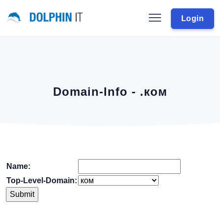
Login
Domain-Info - .ком
Name:
Top-Level-Domain: