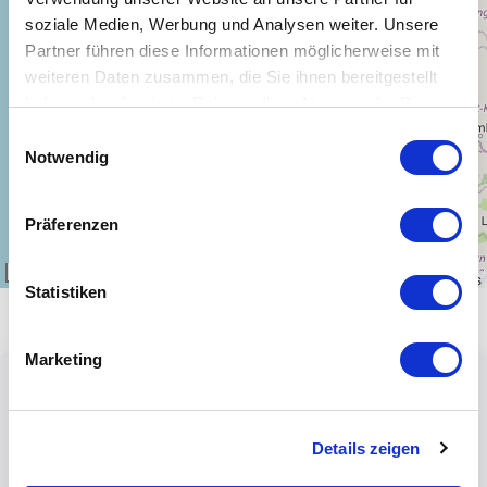
−
soziale Medien, Werbung und Analysen weiter. Unsere
Partner führen diese Informationen möglicherweise mit
weiteren Daten zusammen, die Sie ihnen bereitgestellt
haben oder die sie im Rahmen Ihrer Nutzung der Dienste
gesammelt haben.
Einwilligungsauswahl
Notwendig
Präferenzen
300 km
Leaflet
|
\u00a9
OpenStreetMap
contributors
Statistiken
Marketing
Details zeigen