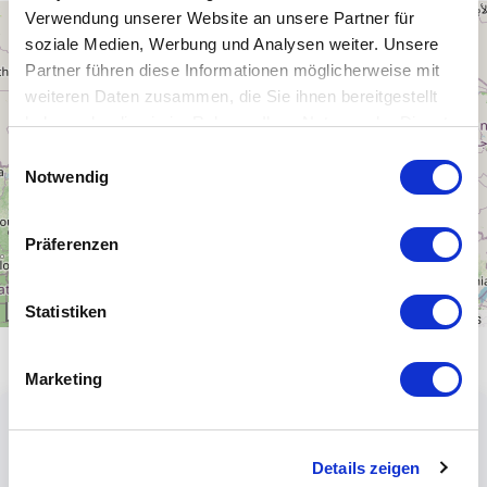
Verwendung unserer Website an unsere Partner für
+
soziale Medien, Werbung und Analysen weiter. Unsere
−
Partner führen diese Informationen möglicherweise mit
weiteren Daten zusammen, die Sie ihnen bereitgestellt
haben oder die sie im Rahmen Ihrer Nutzung der Dienste
gesammelt haben.
Einwilligungsauswahl
Notwendig
Präferenzen
Statistiken
300 km
Leaflet
|
\u00a9
OpenStreetMap
contributors
Marketing
Details zeigen