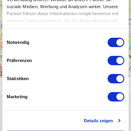
−
soziale Medien, Werbung und Analysen weiter. Unsere
Partner führen diese Informationen möglicherweise mit
weiteren Daten zusammen, die Sie ihnen bereitgestellt
haben oder die sie im Rahmen Ihrer Nutzung der Dienste
gesammelt haben.
Einwilligungsauswahl
Notwendig
Präferenzen
1 km
Leaflet
|
\u00a9
OpenStreetMap
contributors
Statistiken
Marketing
Details zeigen