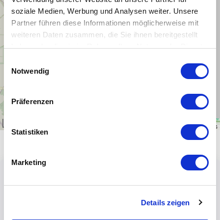
−
soziale Medien, Werbung und Analysen weiter. Unsere
Partner führen diese Informationen möglicherweise mit
weiteren Daten zusammen, die Sie ihnen bereitgestellt
haben oder die sie im Rahmen Ihrer Nutzung der Dienste
gesammelt haben.
Einwilligungsauswahl
Notwendig
Präferenzen
1 km
Leaflet
|
\u00a9
OpenStreetMap
contributors
Statistiken
Marketing
Details zeigen