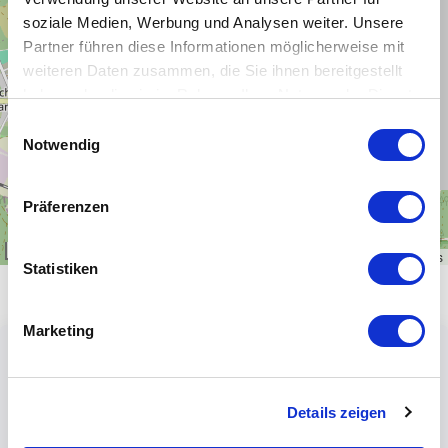
−
soziale Medien, Werbung und Analysen weiter. Unsere
Partner führen diese Informationen möglicherweise mit
weiteren Daten zusammen, die Sie ihnen bereitgestellt
haben oder die sie im Rahmen Ihrer Nutzung der Dienste
gesammelt haben.
Einwilligungsauswahl
Notwendig
Präferenzen
1 km
Leaflet
|
\u00a9
OpenStreetMap
contributors
Statistiken
Marketing
Details zeigen