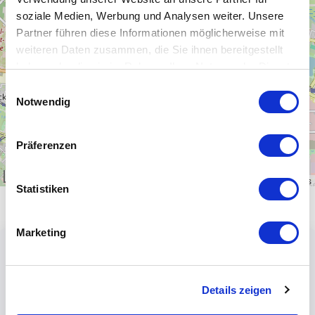
−
soziale Medien, Werbung und Analysen weiter. Unsere
Partner führen diese Informationen möglicherweise mit
weiteren Daten zusammen, die Sie ihnen bereitgestellt
haben oder die sie im Rahmen Ihrer Nutzung der Dienste
gesammelt haben.
Einwilligungsauswahl
Notwendig
Präferenzen
1 km
Leaflet
|
\u00a9
OpenStreetMap
contributors
Statistiken
Marketing
Details zeigen