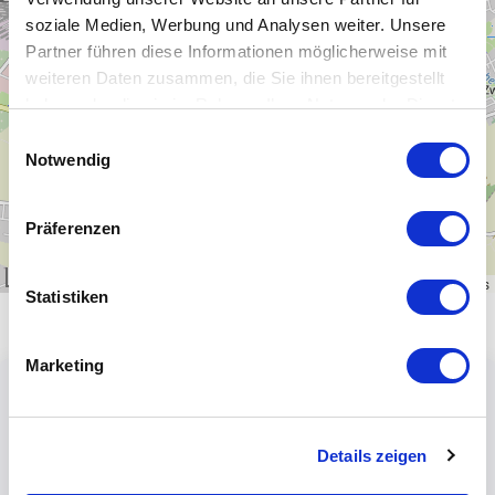
−
soziale Medien, Werbung und Analysen weiter. Unsere
Partner führen diese Informationen möglicherweise mit
weiteren Daten zusammen, die Sie ihnen bereitgestellt
haben oder die sie im Rahmen Ihrer Nutzung der Dienste
gesammelt haben.
Einwilligungsauswahl
Notwendig
Präferenzen
1 km
Leaflet
|
\u00a9
OpenStreetMap
contributors
Statistiken
Marketing
Details zeigen