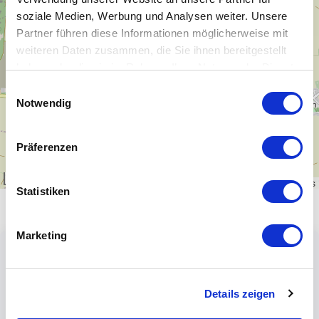
−
soziale Medien, Werbung und Analysen weiter. Unsere
Partner führen diese Informationen möglicherweise mit
weiteren Daten zusammen, die Sie ihnen bereitgestellt
haben oder die sie im Rahmen Ihrer Nutzung der Dienste
gesammelt haben.
Einwilligungsauswahl
Notwendig
Präferenzen
1 km
Leaflet
|
\u00a9
OpenStreetMap
contributors
Statistiken
Marketing
Details zeigen