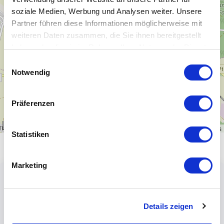
−
soziale Medien, Werbung und Analysen weiter. Unsere
Partner führen diese Informationen möglicherweise mit
weiteren Daten zusammen, die Sie ihnen bereitgestellt
haben oder die sie im Rahmen Ihrer Nutzung der Dienste
gesammelt haben.
Einwilligungsauswahl
Notwendig
Präferenzen
1 km
Leaflet
|
\u00a9
OpenStreetMap
contributors
Statistiken
Marketing
Details zeigen