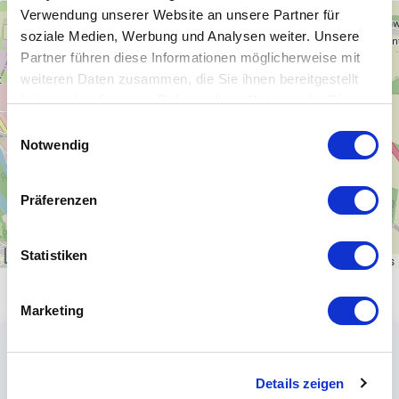
Verwendung unserer Website an unsere Partner für
+
soziale Medien, Werbung und Analysen weiter. Unsere
−
Partner führen diese Informationen möglicherweise mit
weiteren Daten zusammen, die Sie ihnen bereitgestellt
haben oder die sie im Rahmen Ihrer Nutzung der Dienste
gesammelt haben.
Einwilligungsauswahl
Notwendig
Präferenzen
Statistiken
1 km
Leaflet
|
\u00a9
OpenStreetMap
contributors
Marketing
Details zeigen