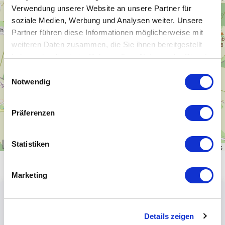
Verwendung unserer Website an unsere Partner für
+
soziale Medien, Werbung und Analysen weiter. Unsere
−
Partner führen diese Informationen möglicherweise mit
weiteren Daten zusammen, die Sie ihnen bereitgestellt
haben oder die sie im Rahmen Ihrer Nutzung der Dienste
gesammelt haben.
Einwilligungsauswahl
Notwendig
Präferenzen
Statistiken
1 km
Leaflet
|
\u00a9
OpenStreetMap
contributors
Marketing
Details zeigen