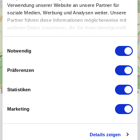
Verwendung unserer Website an unsere Partner für
+
soziale Medien, Werbung und Analysen weiter. Unsere
−
Partner führen diese Informationen möglicherweise mit
weiteren Daten zusammen, die Sie ihnen bereitgestellt
haben oder die sie im Rahmen Ihrer Nutzung der Dienste
gesammelt haben.
Einwilligungsauswahl
Notwendig
Präferenzen
Statistiken
1 km
Leaflet
|
\u00a9
OpenStreetMap
contributors
Marketing
Details zeigen