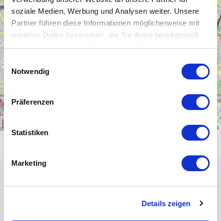
−
soziale Medien, Werbung und Analysen weiter. Unsere
Partner führen diese Informationen möglicherweise mit
weiteren Daten zusammen, die Sie ihnen bereitgestellt
haben oder die sie im Rahmen Ihrer Nutzung der Dienste
gesammelt haben.
Einwilligungsauswahl
Notwendig
Präferenzen
1 km
Leaflet
|
\u00a9
OpenStreetMap
contributors
Statistiken
Marketing
Details zeigen