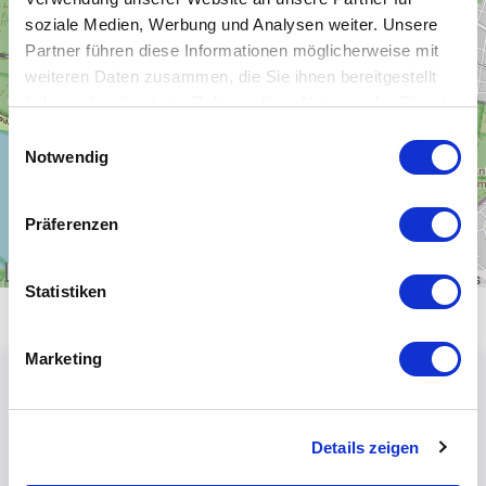
−
soziale Medien, Werbung und Analysen weiter. Unsere
Partner führen diese Informationen möglicherweise mit
weiteren Daten zusammen, die Sie ihnen bereitgestellt
haben oder die sie im Rahmen Ihrer Nutzung der Dienste
gesammelt haben.
Einwilligungsauswahl
Notwendig
Präferenzen
1 km
Leaflet
|
\u00a9
OpenStreetMap
contributors
Statistiken
Marketing
Details zeigen