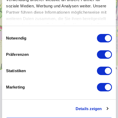
−
soziale Medien, Werbung und Analysen weiter. Unsere
Partner führen diese Informationen möglicherweise mit
weiteren Daten zusammen, die Sie ihnen bereitgestellt
haben oder die sie im Rahmen Ihrer Nutzung der Dienste
gesammelt haben.
Einwilligungsauswahl
Notwendig
Präferenzen
1 km
Leaflet
|
\u00a9
OpenStreetMap
contributors
Statistiken
Marketing
Details zeigen