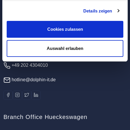
Details zeigen
Headquarters / Data Center
Dolphin IT-Systeme e.K.
Cookies zulassen
Clausewitzstr. 47A
42389 Wuppertal
Auswahl erlauben
Germany
+49 202 4304010
hotline@dolphin-it.de
Branch Office Hueckeswagen