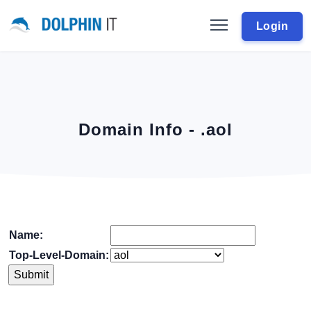
Login
Domain Info - .aol
Name:
Top-Level-Domain: