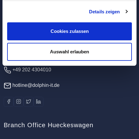
Details zeigen
Headquarters / Data Center
Dolphin IT-Systeme e.K.
Cookies zulassen
Clausewitzstr. 47A
42389 Wuppertal
Auswahl erlauben
Germany
+49 202 4304010
hotline@dolphin-it.de
Branch Office Hueckeswagen