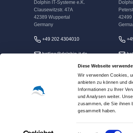
Dolphin IT-Systeme e.K.
Dolphi
Clausewitzstr. 47A
Peterst
42389 Wuppertal
42499
Germany
Germa
+49 202 4304010
+4
hotline@dolphin-it.de
hot
Diese Webseite verwende
Wir verwenden Cookies, um
anbieten zu können und di
Informationen zu Ihrer Ve
und Analysen weiter. Unse
zusammen, die Sie ihnen b
© 2026 Dolphin IT-Syst
gesammelt haben.
Unless otherwise expressly agreed, all prices a
All trademarks, logos and brand names are the p
Einwilligungsauswahl