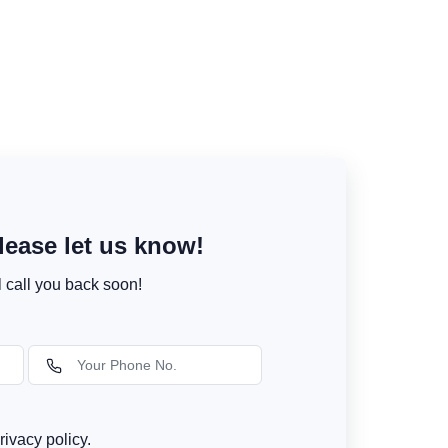
ease let us know!
l call you back soon!
rivacy policy.