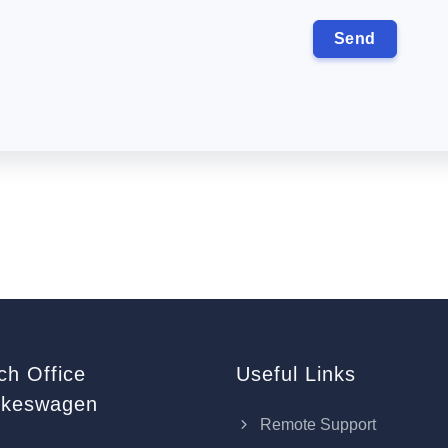
ch Office
Useful Links
keswagen
Remote Support