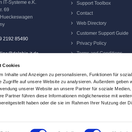
n IT-Systeme e.K.
Support Toolbox
r. 69
Contact
 Hueckeswagen
Web Directory
ny
Customer Support Guide
9 2192 85490
Privacy Policy
Terms and Conditions
line@dolphin-it.de
Imprint
t Cookies
Contract Termination
 Inhalte und Anzeigen zu personalisieren, Funktionen für sozia
e Zugriffe auf unsere Website zu analysieren. Außerdem geben w
rwendung unserer Website an unsere Partner für soziale Medien
re Partner führen diese Informationen möglicherweise mit weite
ereitgestellt haben oder die sie im Rahmen Ihrer Nutzung der D
eme e.K.
re fixed and exclude VAT applicable at the date of delivery.
roperty of their respective owners. All company, product and se