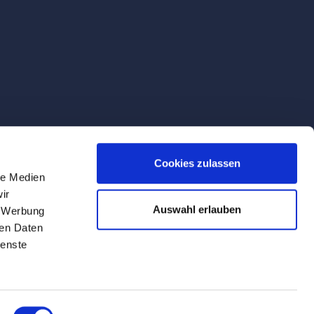
Cookies zulassen
le Medien
ir
Auswahl erlauben
, Werbung
ren Daten
ienste
rvice names used in this website are for