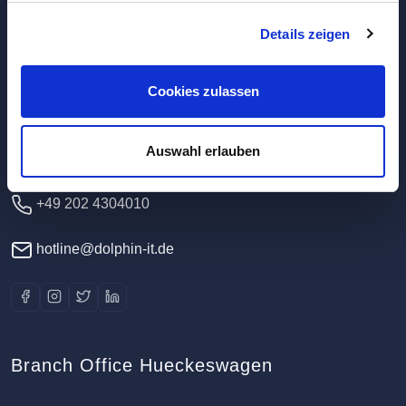
Details zeigen
Headquarters / Data Center
Dolphin IT-Systeme e.K.
Cookies zulassen
Clausewitzstr. 47A
42389 Wuppertal
Auswahl erlauben
Germany
+49 202 4304010
hotline@dolphin-it.de
Branch Office Hueckeswagen