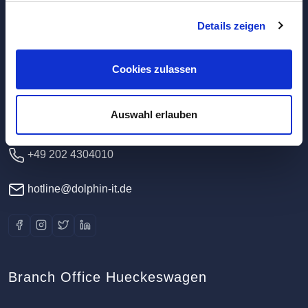
Details zeigen
Headquarters / Data Center
Dolphin IT-Systeme e.K.
Cookies zulassen
Clausewitzstr. 47A
42389 Wuppertal
Auswahl erlauben
Germany
+49 202 4304010
hotline@dolphin-it.de
Branch Office Hueckeswagen