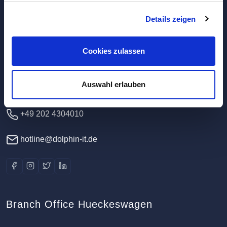
Details zeigen
Headquarters / Data Center
Dolphin IT-Systeme e.K.
Cookies zulassen
Clausewitzstr. 47A
42389 Wuppertal
Auswahl erlauben
Germany
+49 202 4304010
hotline@dolphin-it.de
Branch Office Hueckeswagen