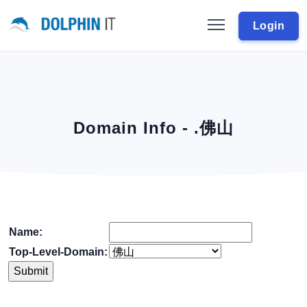
Login
Domain Info - .佛山
Name:
Top-Level-Domain: