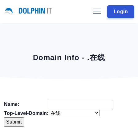
Login
Domain Info - .在线
Name:
Top-Level-Domain: