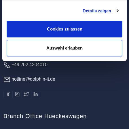
Details zeigen
Headquarters / Data Center
Dolphin IT-Systeme e.K.
Cookies zulassen
Clausewitzstr. 47A
42389 Wuppertal
Auswahl erlauben
Germany
+49 202 4304010
hotline@dolphin-it.de
Branch Office Hueckeswagen