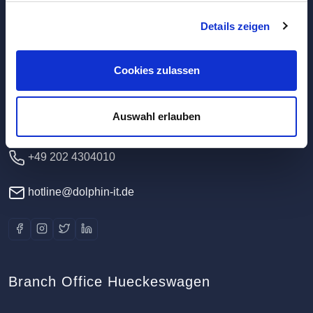
Details zeigen
Headquarters / Data Center
Dolphin IT-Systeme e.K.
Cookies zulassen
Clausewitzstr. 47A
42389 Wuppertal
Auswahl erlauben
Germany
+49 202 4304010
hotline@dolphin-it.de
Branch Office Hueckeswagen