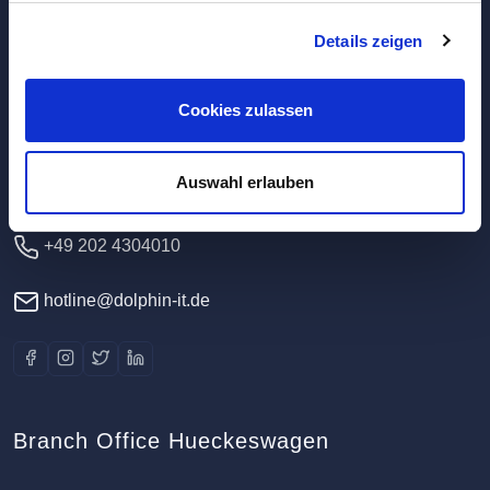
Details zeigen
Headquarters / Data Center
Dolphin IT-Systeme e.K.
Cookies zulassen
Clausewitzstr. 47A
42389 Wuppertal
Auswahl erlauben
Germany
+49 202 4304010
hotline@dolphin-it.de
Branch Office Hueckeswagen