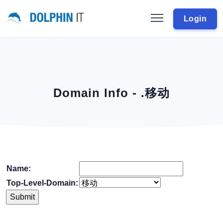
Login
Domain Info - .移动
Name:
Top-Level-Domain: