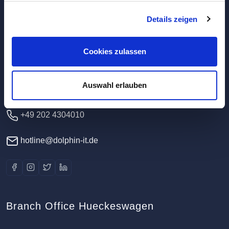
Details zeigen
Headquarters / Data Center
Dolphin IT-Systeme e.K.
Cookies zulassen
Clausewitzstr. 47A
42389 Wuppertal
Auswahl erlauben
Germany
+49 202 4304010
hotline@dolphin-it.de
Branch Office Hueckeswagen