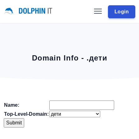
Login
Domain Info - .дети
Name:
Top-Level-Domain: