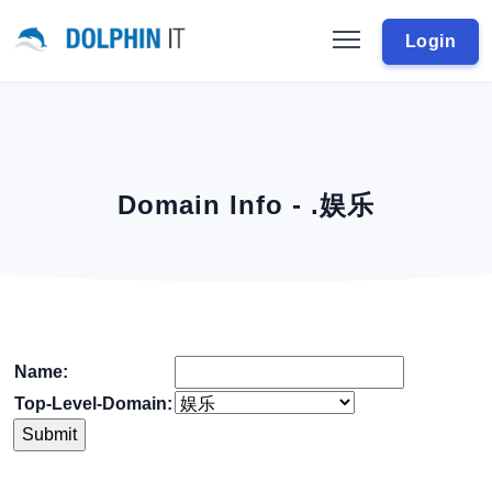
Login
Domain Info - .娱乐
Name:
Top-Level-Domain: