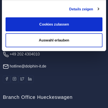
Details zeigen
Headquarters / Data Center
Dolphin IT-Systeme e.K.
Cookies zulassen
Clausewitzstr. 47A
42389 Wuppertal
Auswahl erlauben
Germany
+49 202 4304010
hotline@dolphin-it.de
Branch Office Hueckeswagen