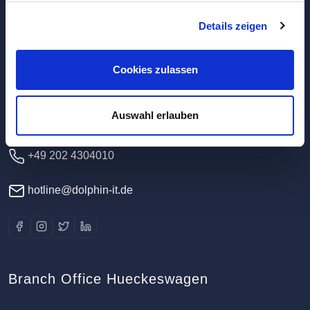
Details zeigen
Headquarters / Data Center
Dolphin IT-Systeme e.K.
Cookies zulassen
Clausewitzstr. 47A
42389 Wuppertal
Auswahl erlauben
Germany
+49 202 4304010
hotline@dolphin-it.de
Branch Office Hueckeswagen