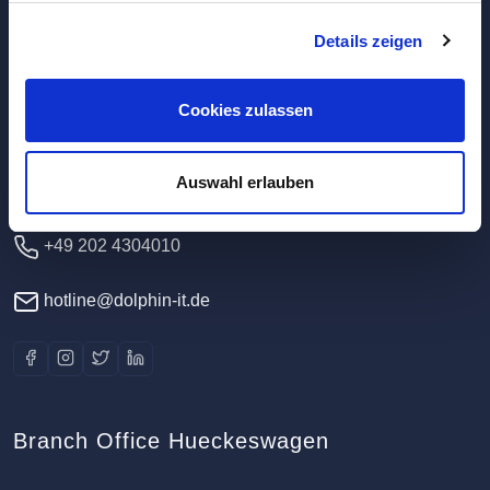
Details zeigen
Headquarters / Data Center
Dolphin IT-Systeme e.K.
Cookies zulassen
Clausewitzstr. 47A
42389 Wuppertal
Auswahl erlauben
Germany
+49 202 4304010
hotline@dolphin-it.de
Branch Office Hueckeswagen