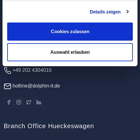
Details zeigen
Headquarters / Data Center
Dolphin IT-Systeme e.K.
Cookies zulassen
Clausewitzstr. 47A
42389 Wuppertal
Auswahl erlauben
Germany
+49 202 4304010
hotline@dolphin-it.de
Branch Office Hueckeswagen