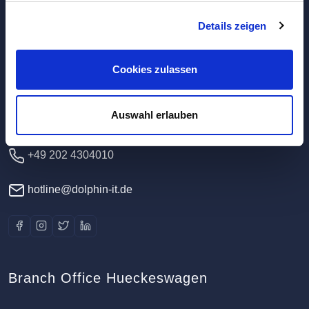
Details zeigen
Headquarters / Data Center
Dolphin IT-Systeme e.K.
Cookies zulassen
Clausewitzstr. 47A
42389 Wuppertal
Auswahl erlauben
Germany
+49 202 4304010
hotline@dolphin-it.de
Branch Office Hueckeswagen