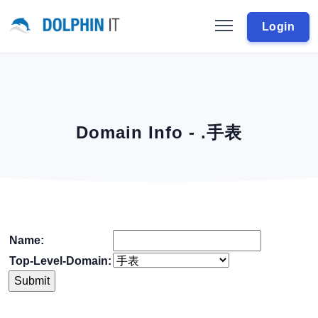
Login
Domain Info - .手表
Name:
Top-Level-Domain: