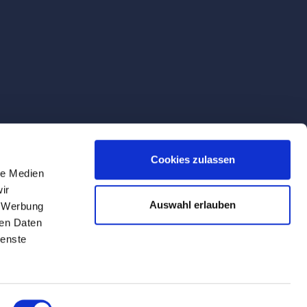
Cookies zulassen
le Medien
ir
Auswahl erlauben
, Werbung
ren Daten
ienste
rvice names used in this website are for