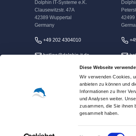
Dolphin IT-Systeme e.K.
Dolphi
Clausewitzstr. 47A
Peterst
42389 Wuppertal
42499
Germany
Germa
+49 202 4304010
+4
hotline@dolphin-it.de
hot
Diese Webseite verwende
Wir verwenden Cookies, um
anbieten zu können und di
Informationen zu Ihrer Ve
und Analysen weiter. Unse
zusammen, die Sie ihnen b
© 2026 Dolphin IT-Syst
gesammelt haben.
Unless otherwise expressly agreed, all prices a
All trademarks, logos and brand names are the p
Einwilligungsauswahl