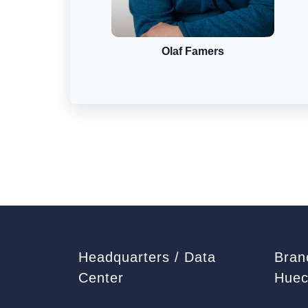
Olaf Famers
Headquarters / Data
Bran
Center
Huec