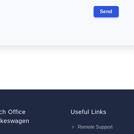
ch Office
Useful Links
keswagen
Remote Support