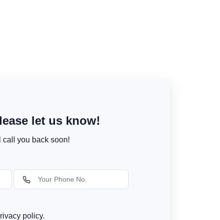
ease let us know!
l call you back soon!
rivacy policy.