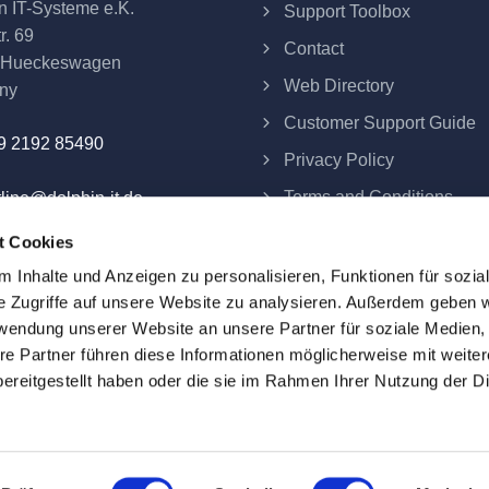
n IT-Systeme e.K.
Support Toolbox
r. 69
Contact
 Hueckeswagen
Web Directory
ny
Customer Support Guide
9 2192 85490
Privacy Policy
Terms and Conditions
line@dolphin-it.de
Imprint
t Cookies
Contract Termination
 Inhalte und Anzeigen zu personalisieren, Funktionen für sozia
e Zugriffe auf unsere Website zu analysieren. Außerdem geben w
rwendung unserer Website an unsere Partner für soziale Medien
re Partner führen diese Informationen möglicherweise mit weite
ereitgestellt haben oder die sie im Rahmen Ihrer Nutzung der D
eme e.K.
re fixed and exclude VAT applicable at the date of delivery.
roperty of their respective owners. All company, product and se