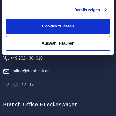
Details zeigen
Headquarters / Data Center
Dolphin IT-Systeme e.K.
Cookies zulassen
Clausewitzstr. 47A
42389 Wuppertal
Auswahl erlauben
Germany
+49 202 4304010
hotline@dolphin-it.de
Branch Office Hueckeswagen