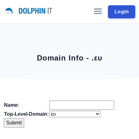
Login
Domain Info - .ευ
Name:
Top-Level-Domain: