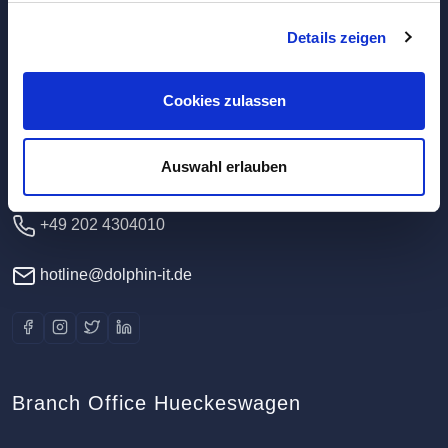
Details zeigen
Headquarters / Data Center
Dolphin IT-Systeme e.K.
Cookies zulassen
Clausewitzstr. 47A
42389 Wuppertal
Auswahl erlauben
Germany
+49 202 4304010
hotline@dolphin-it.de
Branch Office Hueckeswagen