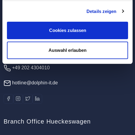
Details zeigen
Headquarters / Data Center
Dolphin IT-Systeme e.K.
Cookies zulassen
Clausewitzstr. 47A
42389 Wuppertal
Auswahl erlauben
Germany
+49 202 4304010
hotline@dolphin-it.de
Branch Office Hueckeswagen